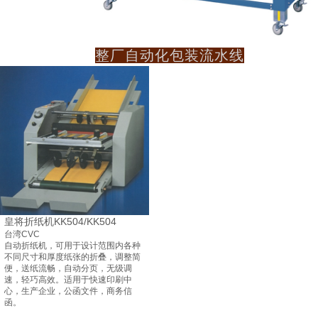
整厂自动化包装流水线
皇将折纸机KK504/KK504
台湾CVC
自动折纸机，可用于设计范围内各种
不同尺寸和厚度纸张的折叠，调整简
便，送纸流畅，自动分页，无级调
速，轻巧高效。适用于快速印刷中
心，生产企业，公函文件，商务信
函。